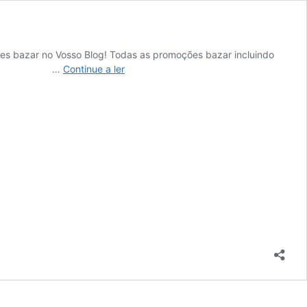
es bazar no Vosso Blog! Todas as promoções bazar incluindo
Antevisão
promoções …
Continue a ler
Folheto
LIDL
Bazar
Promoções
3
outubro
a
9
outubro