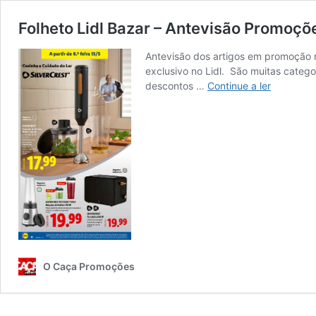
Folheto Lidl Bazar – Antevisão Promoçõ
Antevisão dos artigos em promoção n
exclusivo no Lidl. São muitas cate
Folheto
descontos …
Continue a ler
Lidl
Bazar
–
Antevisão
Promoçõe
15
a
21
de
maio
O Caça Promoções