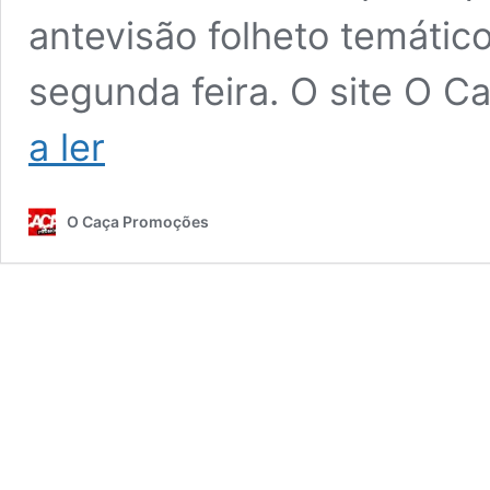
antevisão folheto temático 
segunda feira. O site O 
Folheto
a ler
Lidl
Halloween
Antevisão
O Caça Promoções
Promoções
6
outubro
a
2
novembro