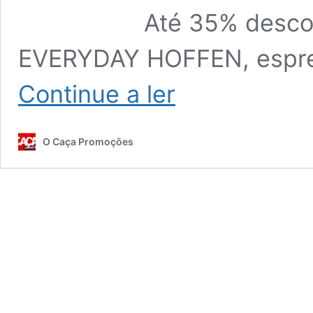
Até 35% desco
EVERYDAY HOFFEN, esprem
Folheto
Continue a ler
PINGO
DOCE
Bazar
O Caça Promoções
Promoções
29
abril
a
5
maio