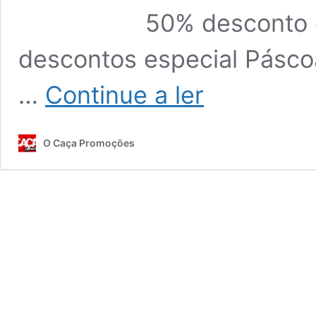
50% desconto 
descontos especial Pásco
Folheto
…
Continue a ler
PINGO
DOCE
Promoções
O Caça Promoções
8
a
14
de
abril