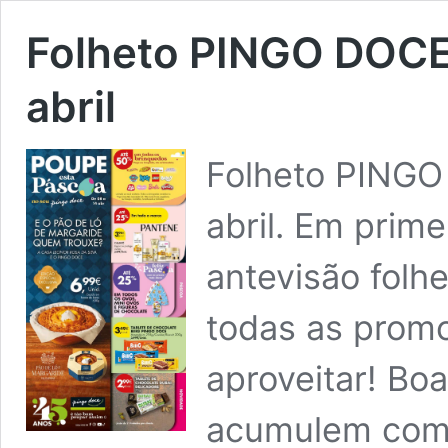
Folheto PINGO DOCE
abril
Folheto PINGO
abril. Em prim
antevisão fol
todas as promo
aproveitar! Bo
acumulem com