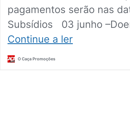
pagamentos serão nas da
Subsídios 03 junho –Doen
Subsídios
Continue a ler
e
Pensões
em
O Caça Promoções
junho:
Datas
pagamento
Segurança
Social