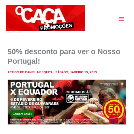
Skip
to
content
O Caça Promoções
50% desconto para ver o Nosso
Portugal!
ARTIGO DE
DANIEL MESQUITA
|
SÁBADO, JANEIRO 19, 2013