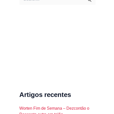
e
a
r
c
h
f
o
r
:
Artigos recentes
Worten Fim de Semana – Dezcontão o