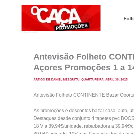
Skip
to
Folh
content
O Caça Promoções
Antevisão Folheto CONT
Açores Promoções 1 a 1
ARTIGO DE
DANIEL MESQUITA
|
QUARTA-FEIRA, ABRIL 30, 2025
Antevisão Folheto CONTINENTE Bazar Oportun
As promoções e descontos bazar casa, auto, uti
Destaques desde conjunto 4 tapetes pvc BOOS
18 V a 39,94€/unidade, rebarbadora a 39,94€/ca
39,94€/unidade. 10% nas lâmpadas led da ma