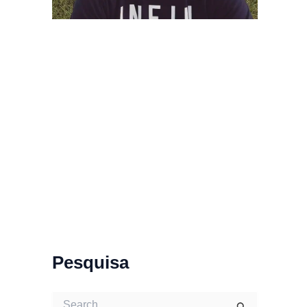
Pesquisa
S