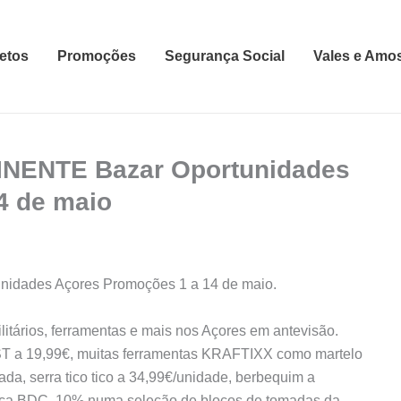
etos
Promoções
Segurança Social
Vales e Amo
INENTE Bazar Oportunidades
4 de maio
idades Açores Promoções 1 a 14 de maio.
litários, ferramentas e mais nos Açores em antevisão.
T a 19,99€, muitas ferramentas KRAFTIXX como martelo
da, serra tico tico a 34,99€/unidade, berbequim a
rca BDC, 10% numa seleção de blocos de tomadas da