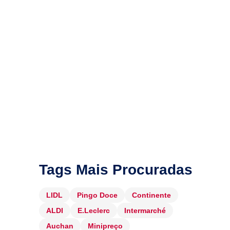
Tags Mais Procuradas
LIDL
Pingo Doce
Continente
ALDI
E.Leclerc
Intermarché
Auchan
Minipreço