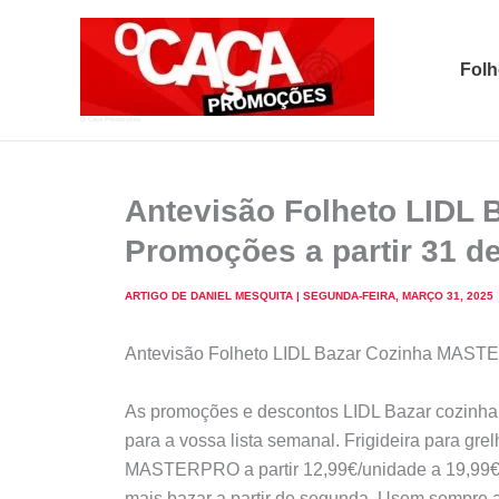
Skip
to
Folh
content
O Caça Promoções
Antevisão Folheto LIDL
Promoções a partir 31 d
ARTIGO DE
DANIEL MESQUITA
|
SEGUNDA-FEIRA, MARÇO 31, 2025
Antevisão Folheto LIDL Bazar Cozinha MASTE
As promoções e descontos LIDL Bazar cozinha 
para a vossa lista semanal. Frigideira para g
MASTERPRO a partir 12,99€/unidade a 19,99€
mais bazar a partir de segunda. Usem sempre 