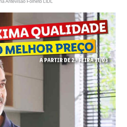
na Antevisão Folheto LIDL