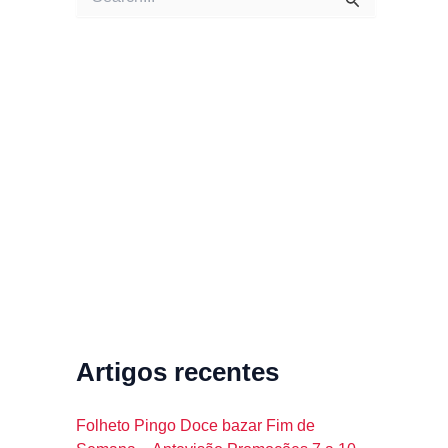
e
a
r
c
h
f
o
r
:
Artigos recentes
Folheto Pingo Doce bazar Fim de