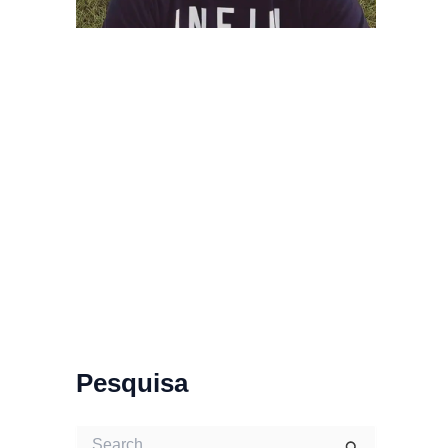
Pesquisa
S