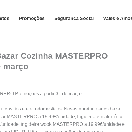
etos
Promoções
Segurança Social
Vales e Amo
 Bazar Cozinha MASTERPRO
e março
RPRO Promoções a partir 31 de março.
utensílios e eletrodomésticos. Novas oportunidades bazar
relhar MASTERPRO a 19,99€/unidade, frigideira em alumínio
/unidade, frigideira wook MASTERPRO a 19,99€/unidade e
a app LIDL PLUS e ativem os cupões de desconto.