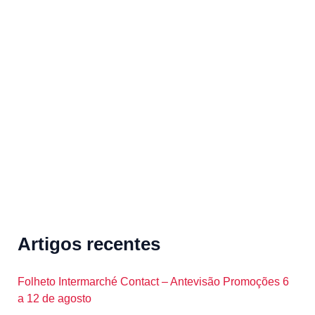
a
r
c
h
f
o
r
:
Artigos recentes
Folheto Intermarché Contact – Antevisão Promoções 6
a 12 de agosto