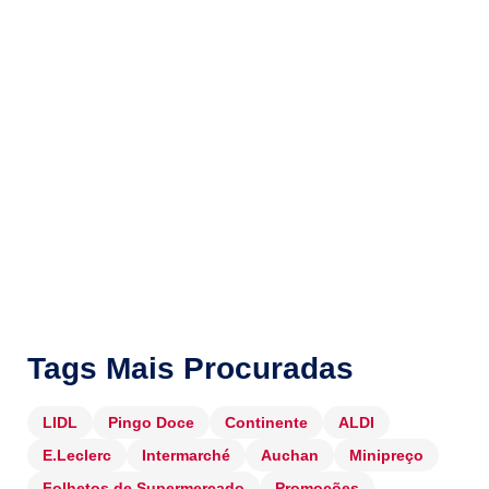
Tags Mais Procuradas
LIDL
Pingo Doce
Continente
ALDI
E.Leclerc
Intermarché
Auchan
Minipreço
Folhetos de Supermercado
Promoções