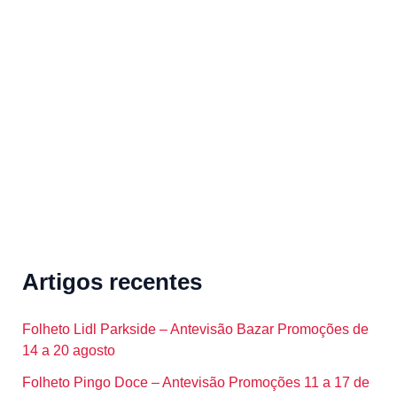
c
h
f
o
r
:
Artigos recentes
Folheto Lidl Parkside – Antevisão Bazar Promoções de
14 a 20 agosto
Folheto Pingo Doce – Antevisão Promoções 11 a 17 de