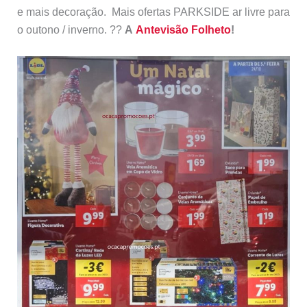
e mais decoração. Mais ofertas PARKSIDE ar livre para
o outono / inverno. ??
A
Antevisão Folheto
!