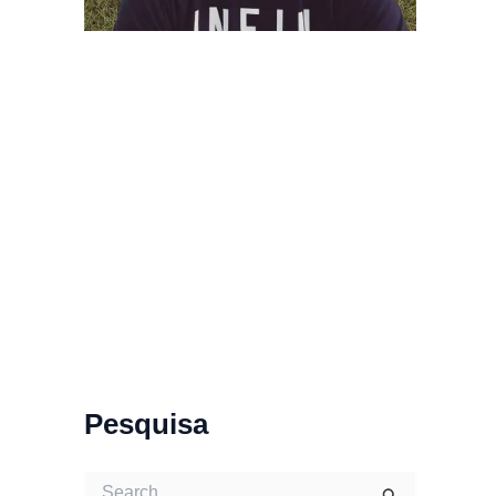
Pesquisa
S