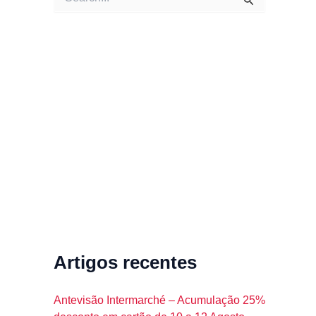
e
a
r
c
h
f
o
r
:
Artigos recentes
Antevisão Intermarché – Acumulação 25%