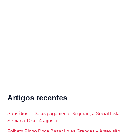
r
c
h
f
o
r
:
Artigos recentes
Subsídios – Datas pagamento Segurança Social Esta
Semana 10 a 14 agosto
Folheto Pingo Doce Bazar Lojas Grandes – Antevisão