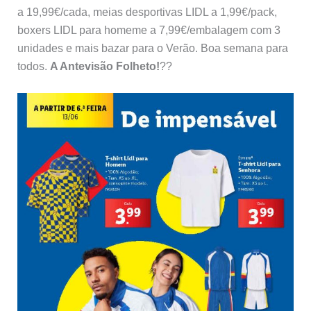
a 19,99€/cada, meias desportivas LIDL a 1,99€/pack,
boxers LIDL para homeme a 7,99€/embalagem com 3
unidades e mais bazar para o Verão. Boa semana para
todos.
A Antevisão Folheto!
??