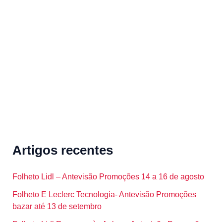
h
f
o
r
:
Artigos recentes
Folheto Lidl – Antevisão Promoções 14 a 16 de agosto
Folheto E Leclerc Tecnologia- Antevisão Promoções
bazar até 13 de setembro