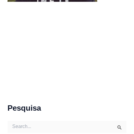
Pesquisa
S
e