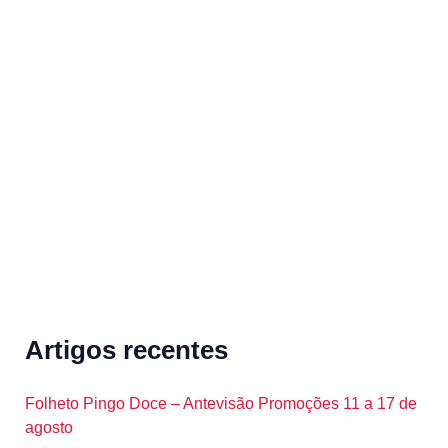
a
r
c
h
f
o
r
:
Artigos recentes
Folheto Pingo Doce – Antevisão Promoções 11 a 17 de
agosto