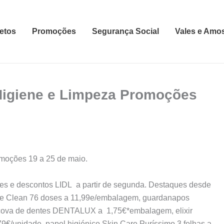
etos
Promoções
Segurança Social
Vales e Amo
Higiene e Limpeza Promoções
moções 19 a 25 de maio.
es e descontos LIDL a partir de segunda. Destaques desde
ive Clean 76 doses a 11,99e/embalagem, guardanapos
ova de dentes DENTALUX a 1,75€*embalagem, elixir
/unidade, papel higiénico Skin Care Puríssimo 3 folhas a