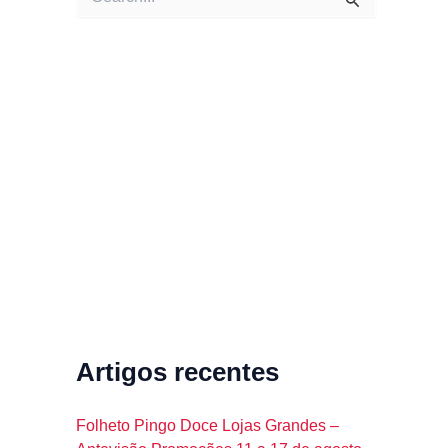
e
a
r
c
h
f
o
r
:
Artigos recentes
Folheto Pingo Doce Lojas Grandes –