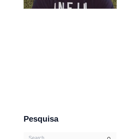
Pesquisa
S