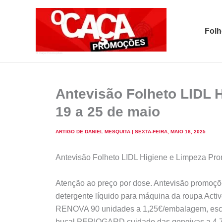
Skip
to
Folh
content
O Caça Promoções
Antevisão Folheto LIDL 
19 a 25 de maio
ARTIGO DE
DANIEL MESQUITA
|
SEXTA-FEIRA, MAIO 16, 2025
Antevisão Folheto LIDL Higiene e Limpeza Pro
Atenção ao preço por dose. Antevisão promoçõ
detergente líquido para máquina da roupa Act
RENOVA 90 unidades a 1,25€/embalagem, esc
bucal PERIOGARD cuidado das gengivas a 4,79€