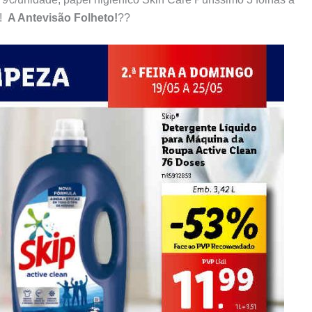
a!
A Antevisão Folheto!
??