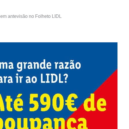
em antevisão no Folheto LIDL