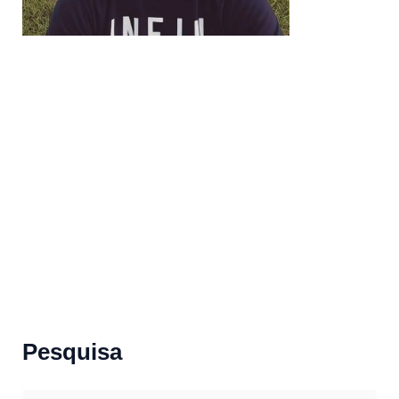
Pesquisa
S