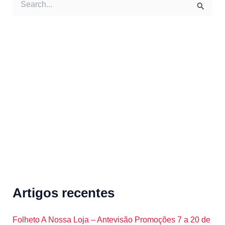
e
a
r
c
h
f
o
r
:
Artigos recentes
Folheto A Nossa Loja – Antevisão Promoções 7 a 20 de