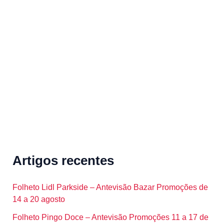
c
h
f
o
r
:
Artigos recentes
Folheto Lidl Parkside – Antevisão Bazar Promoções de
14 a 20 agosto
Folheto Pingo Doce – Antevisão Promoções 11 a 17 de