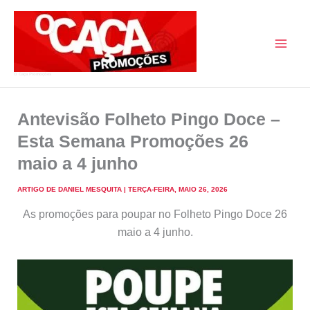
Skip
to
content
O Caça Promoções
Antevisão Folheto Pingo Doce –
Esta Semana Promoções 26
maio a 4 junho
ARTIGO DE
DANIEL MESQUITA
|
TERÇA-FEIRA, MAIO 26, 2026
As promoções para poupar no Folheto Pingo Doce 26
maio a 4 junho.