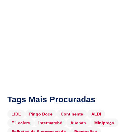
Tags Mais Procuradas
LIDL
Pingo Doce
Continente
ALDI
E.Leclerc
Intermarché
Auchan
Minipreço
Folhetos de Supermercado
Promoções