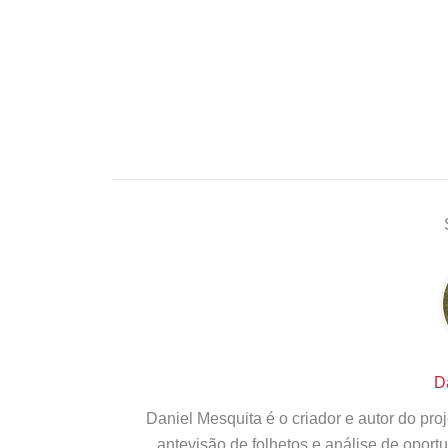
D
Daniel Mesquita é o criador e autor do pr
antevisão de folhetos e análise de opor