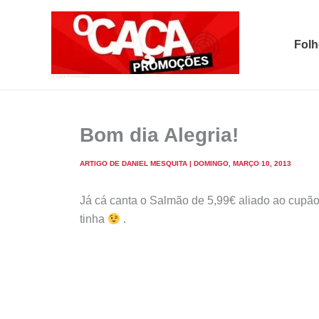
Skip
to
Folh
content
O Caça Promoções
Bom dia Alegria!
ARTIGO DE
DANIEL MESQUITA
|
DOMINGO, MARÇO 10, 2013
Já cá canta o Salmão de 5,99€ aliado ao cupã
tinha
.