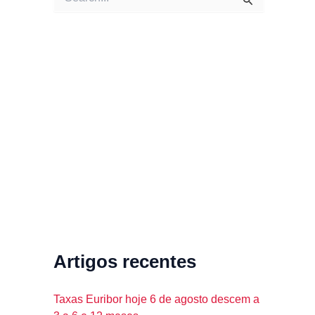
e
a
r
c
h
f
o
r
:
Artigos recentes
Taxas Euribor hoje 6 de agosto descem a