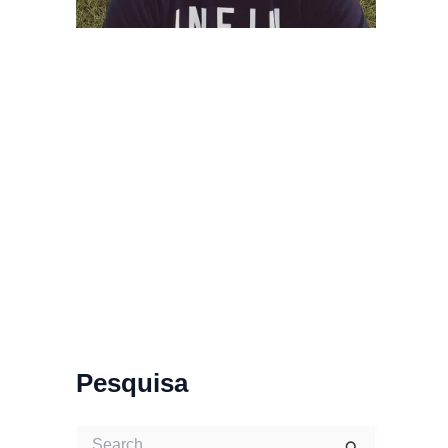
Pesquisa
S