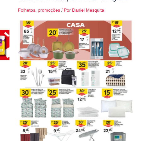
Folhetos
,
promoções
/ Por
Daniel Mesquita