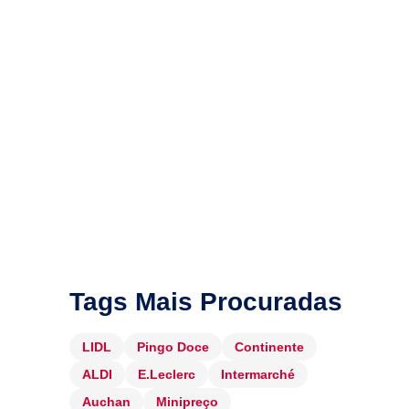
Tags Mais Procuradas
LIDL
Pingo Doce
Continente
ALDI
E.Leclerc
Intermarché
Auchan
Minipreço