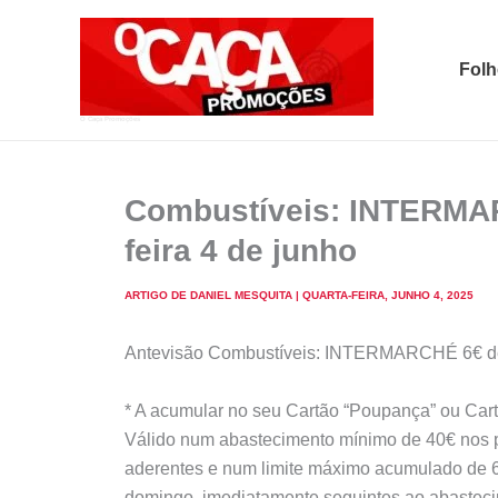
Skip
to
Folh
content
O Caça Promoções
Combustíveis: INTERMAR
feira 4 de junho
ARTIGO DE
DANIEL MESQUITA
|
QUARTA-FEIRA, JUNHO 4, 2025
Antevisão Combustíveis: INTERMARCHÉ 6€ desc
* A acumular no seu Cartão “Poupança” ou Cart
Válido num abastecimento mínimo de 40€ nos p
aderentes e num limite máximo acumulado de 6€
domingo, imediatamente seguintes ao abasteci