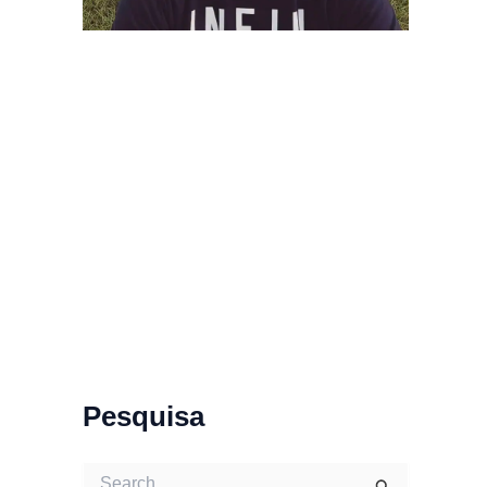
Pesquisa
S