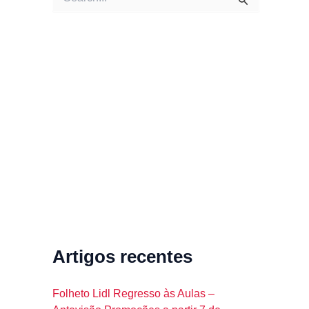
e
a
r
c
h
f
o
r
:
Artigos recentes
Folheto Lidl Regresso às Aulas –