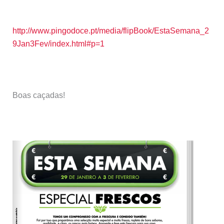
http://www.pingodoce.pt/media/flipBook/EstaSemana_2
9Jan3Fev/index.html#p=1
Boas caçadas!