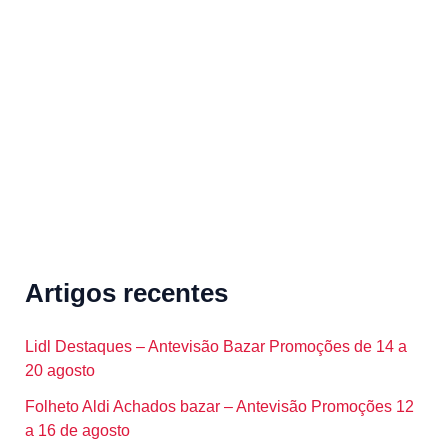
h
f
o
r
:
Artigos recentes
Lidl Destaques – Antevisão Bazar Promoções de 14 a
20 agosto
Folheto Aldi Achados bazar – Antevisão Promoções 12
a 16 de agosto