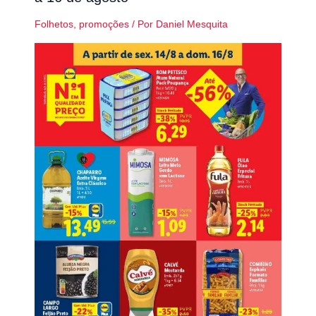
Folhetos
,
promoções
/ Por
Daniel Mesquita