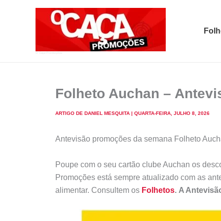
Skip
to
Folh
content
O Caça Promoções
Folheto Auchan – Antevi
ARTIGO DE
DANIEL MESQUITA
|
QUARTA-FEIRA, JULHO 8, 2026
Antevisão promoções da semana Folheto Aucha
Poupe com o seu cartão clube Auchan os descon
Promoções está sempre atualizado com as antevi
alimentar. Consultem os
Folhetos
. A Antevisã