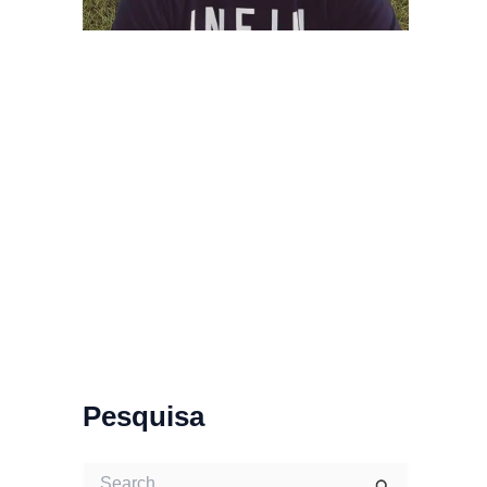
Pesquisa
S