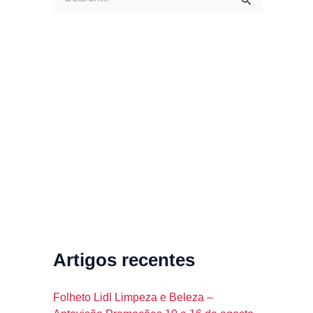
e
a
r
c
h
f
o
r
:
Artigos recentes
Folheto Lidl Limpeza e Beleza –