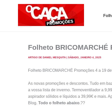
Skip
to
Folh
content
O Caça Promoções
Folheto BRICOMARCHÉ Pr
ARTIGO DE
DANIEL MESQUITA
|
SÁBADO, JANEIRO 4, 2025
Folheto BRICOMARCHÉ Promoções 4 a 19 de j
As novas promoções e descontos. Tudo em baza
a vossa lista de inverno. Termoventilador a 9,9
aspirador sólidos e líquidos a 39,99€ e mai
Blog.
Todo o folheto abaixo
.??