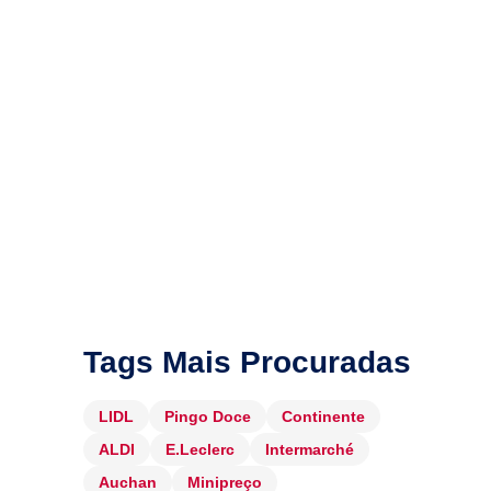
Tags Mais Procuradas
LIDL
Pingo Doce
Continente
ALDI
E.Leclerc
Intermarché
Auchan
Minipreço