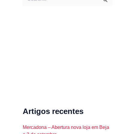
e
a
r
c
h
f
o
r
:
Artigos recentes
Mercadona – Abertura nova loja em Beja