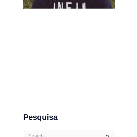
Pesquisa
S