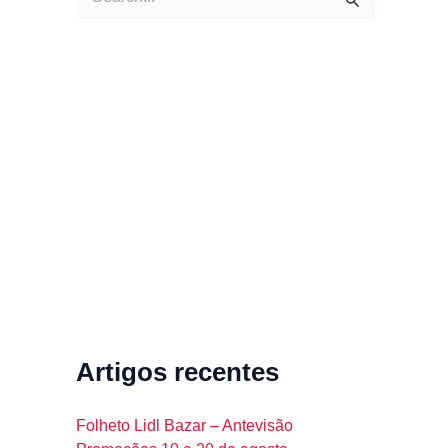
e
a
r
c
h
f
o
r
:
Artigos recentes
Folheto Lidl Bazar – Antevisão