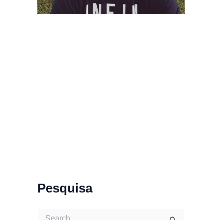
Pesquisa
S