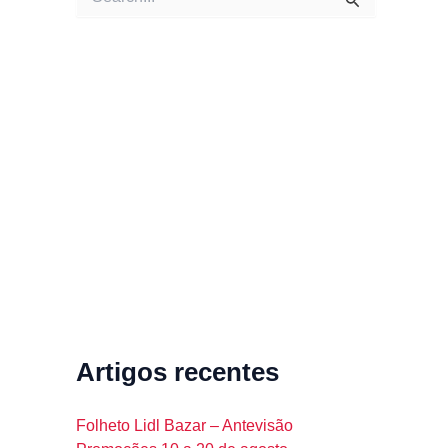
e
a
r
c
h
f
o
r
:
Artigos recentes
Folheto Lidl Bazar – Antevisão