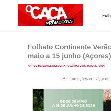
Skip
to
Folh
content
O Caça Promoções
Folheto Continente Verã
maio a 15 junho (Açores)
ARTIGO DE
DANIEL MESQUITA
|
QUARTA-FEIRA, MAIO 27, 2026
As promoções em vigor no F