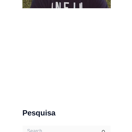
Pesquisa
S