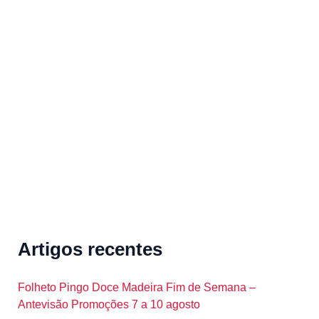
a
r
c
h
f
o
r
:
Artigos recentes
Folheto Pingo Doce Madeira Fim de Semana –
Antevisão Promoções 7 a 10 agosto