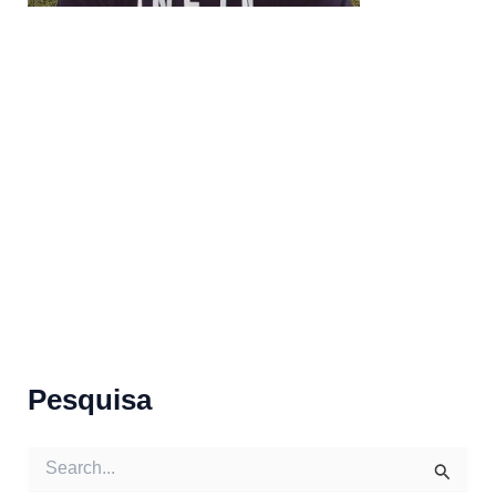
Pesquisa
S
e