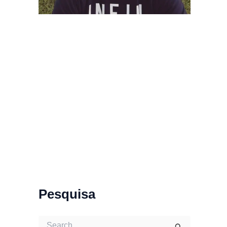
Pesquisa
S