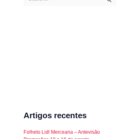
e
a
r
c
h
f
o
r
:
Artigos recentes
Folheto Lidl Mercearia – Antevisão