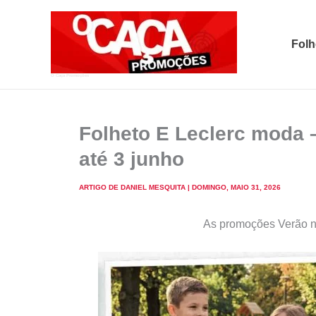
Skip
to
Folh
content
O Caça Promoções
Folheto E Leclerc moda 
até 3 junho
ARTIGO DE
DANIEL MESQUITA
|
DOMINGO, MAIO 31, 2026
As promoções Verão no