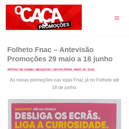
Skip
to
content
O Caça Promoções
Folheto Fnac – Antevisão
Promoções 29 maio a 18 junho
ARTIGO DE
DANIEL MESQUITA
|
SEXTA-FEIRA, MAIO 29, 2026
As novas promoções nas lojas Fnac já no Folheto até
18 de junho.