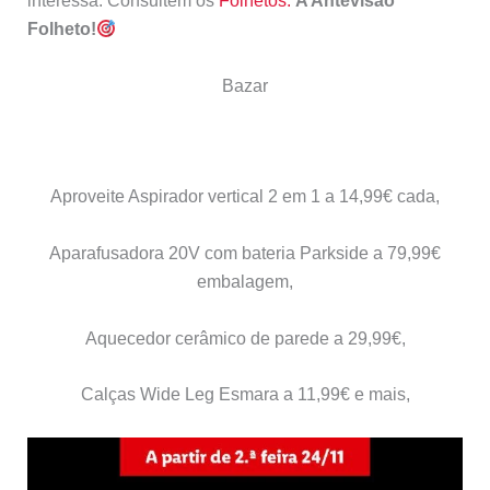
interessa. Consultem os
Folhetos.
A Antevisão
Folheto!
Bazar
Aproveite Aspirador vertical 2 em 1 a 14,99€ cada,
Aparafusadora 20V com bateria Parkside a 79,99€
embalagem,
Aquecedor cerâmico de parede a 29,99€,
Calças Wide Leg Esmara a 11,99€ e mais,