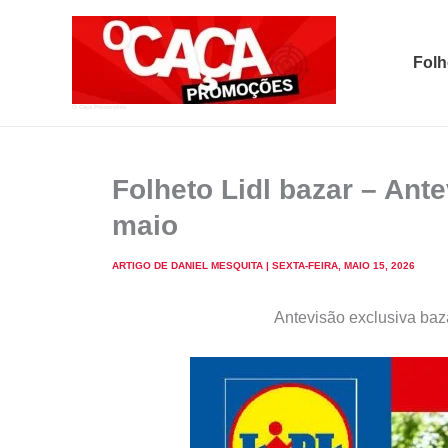
Skip
to
Folh
content
O Caça Promoções
Folheto Lidl bazar – Ant
maio
ARTIGO DE
DANIEL MESQUITA
|
SEXTA-FEIRA, MAIO 15, 2026
Antevisão exclusiva baza