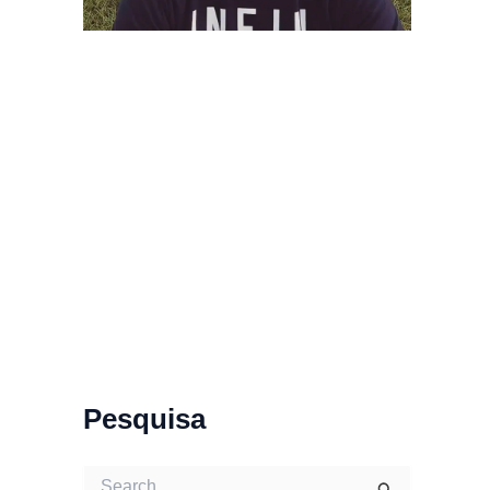
Pesquisa
S