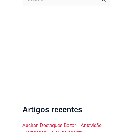
e
a
r
c
h
f
o
r
:
Artigos recentes
Auchan Destaques Bazar – Antevisão