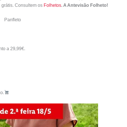
 grátis. Consultem os
Folhetos
. A Antevisão Folheto!
Panfleto
to a 29,99€.
o.