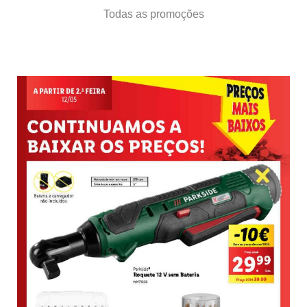
Todas as promoções