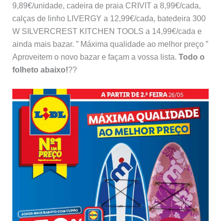
9,89€/unidade, cadeira de praia CRIVIT a 8,99€/cada,
calças de linho LIVERGY a 12,99€/cada, batedeira 300
W SILVERCREST KITCHEN TOOLS a 14,99€/cada e
ainda mais bazar. ” Máxima qualidade ao melhor preço ”
Aproveitem o novo bazar e façam a vossa lista.
Todo o
folheto abaixo!
??