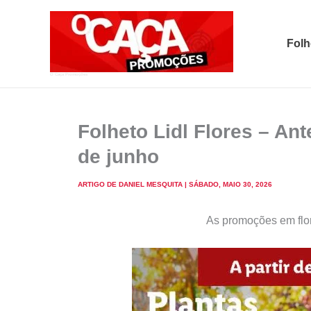
Skip
to
Folh
content
O Caça Promoções
Folheto Lidl Flores – An
de junho
ARTIGO DE
DANIEL MESQUITA
|
SÁBADO, MAIO 30, 2026
As promoções em flor