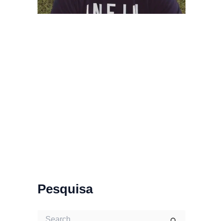
Pesquisa
S