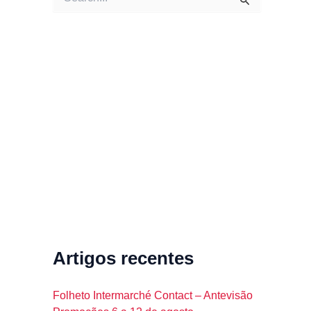
e
a
r
c
h
f
o
r
:
Artigos recentes
Folheto Intermarché Contact – Antevisão