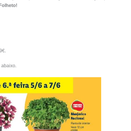
Folheto!
9€.
 abaixo.