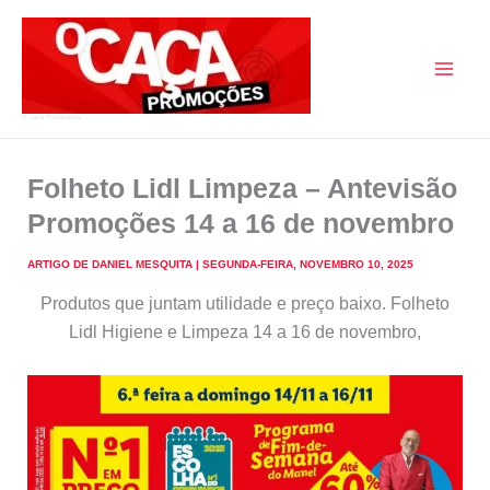
Skip
to
content
O Caça Promoções
Folheto Lidl Limpeza – Antevisão
Promoções 14 a 16 de novembro
ARTIGO DE
DANIEL MESQUITA
|
SEGUNDA-FEIRA, NOVEMBRO 10, 2025
Produtos que juntam utilidade e preço baixo. Folheto
Lidl Higiene e Limpeza 14 a 16 de novembro,