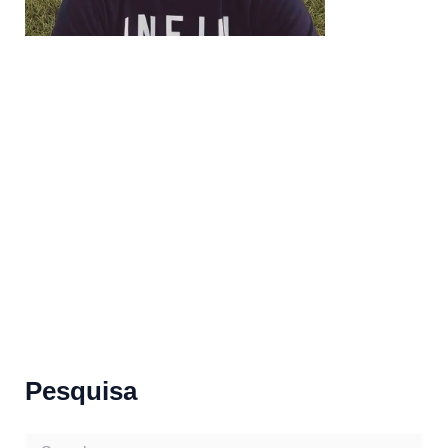
Pesquisa
S