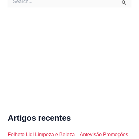
e
a
r
c
h
f
o
r
:
Artigos recentes
Folheto Lidl Limpeza e Beleza – Antevisão Promoções