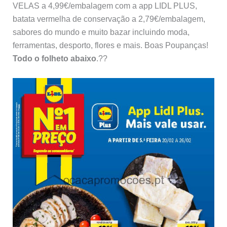
VELAS a 4,99€/embalagem com a app LIDL PLUS,
batata vermelha de conservação a 2,79€/embalagem,
sabores do mundo e muito bazar incluindo moda,
ferramentas, desporto, flores e mais. Boas Poupanças!
Todo o folheto abaixo
.??