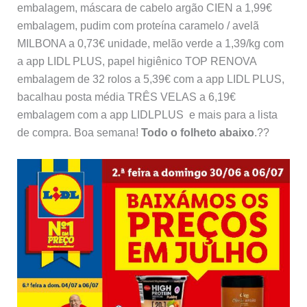
embalagem, máscara de cabelo argão CIEN a 1,99€
embalagem, pudim com proteína caramelo / avelã
MILBONA a 0,73€ unidade, melão verde a 1,39/kg com
a app LIDL PLUS, papel higiênico TOP RENOVA
embalagem de 32 rolos a 5,39€ com a app LIDL PLUS,
bacalhau posta média TRÊS VELAS a 6,19€
embalagem com a app LIDLPLUS e mais para a lista
de compra. Boa semana!
Todo o folheto abaixo
.??