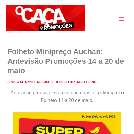
Skip
to
content
O Caça Promoções
Folheto Minipreço Auchan:
Antevisão Promoções 14 a 20 de
maio
ARTIGO DE
DANIEL MESQUITA
|
TERÇA-FEIRA, MAIO 12, 2026
Antevisão promoções da semana nas lojas Minipreço
Folheto 14 a 20 de maio.