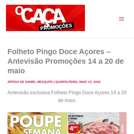
Skip
to
content
O Caça Promoções
Folheto Pingo Doce Açores –
Antevisão Promoções 14 a 20 de
maio
ARTIGO DE
DANIEL MESQUITA
|
QUARTA-FEIRA, MAIO 13, 2026
Antevisão exclusiva Folheto Pingo Doce Açores 14 a 20
de maio.