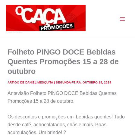
Skip
to
content
O Caça Promoções
Folheto PINGO DOCE Bebidas
Quentes Promoções 15 a 28 de
outubro
ARTIGO DE
DANIEL MESQUITA
|
SEGUNDA-FEIRA, OUTUBRO 14, 2024
Antevisão Folheto PINGO DOCE Bebidas Quentes
Promoções 15 a 28 de outubro.
Os descontos e promoções em bebidas quentes! Tudo
desde café, achocolatados, chás e mais. Boas
acumulações. Um brinde! ?