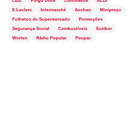
LIDL
Pingo Doce
Continente
ALDI
E.Leclerc
Intermarché
Auchan
Minipreço
Folhetos de Supermercado
Promoções
Segurança Social
Combustíveis
Euribor
Worten
Rádio Popular
Poupar