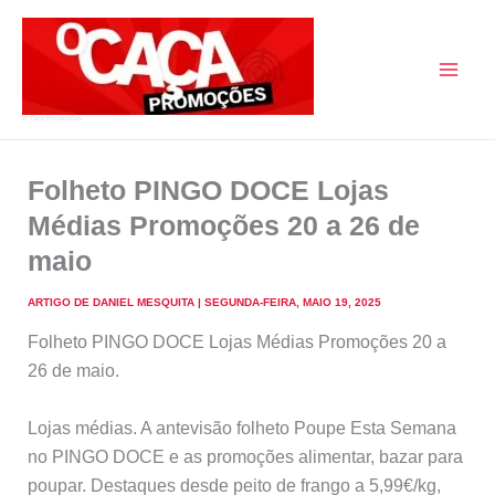
Skip
to
content
O Caça Promoções
Folheto PINGO DOCE Lojas
Médias Promoções 20 a 26 de
maio
ARTIGO DE
DANIEL MESQUITA
|
SEGUNDA-FEIRA, MAIO 19, 2025
Folheto PINGO DOCE Lojas Médias Promoções 20 a
26 de maio.
Lojas médias. A antevisão folheto Poupe Esta Semana
no PINGO DOCE e as promoções alimentar, bazar para
poupar. Destaques desde peito de frango a 5,99€/kg,