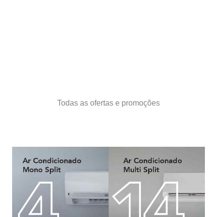
Todas as ofertas e promoções