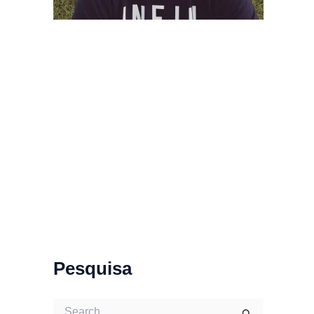
Pesquisa
S