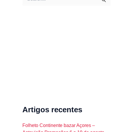
e
a
r
c
h
f
o
r
:
Artigos recentes
Folheto Continente bazar Açores –