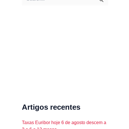
e
a
r
c
h
f
o
r
:
Artigos recentes
Taxas Euribor hoje 6 de agosto descem a