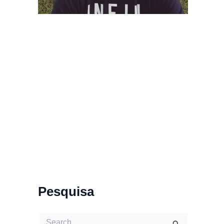
Pesquisa
S