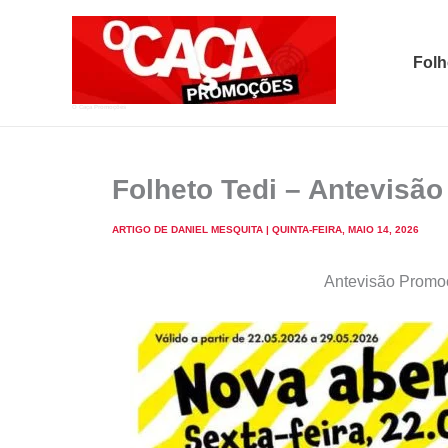
Skip
to
Folh
content
O Caça Promoções
Folheto Tedi – Antevisã
ARTIGO DE
DANIEL MESQUITA
|
QUINTA-FEIRA, MAIO 14, 2026
Antevisão Promoç